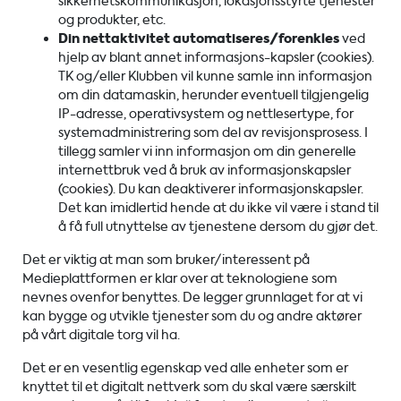
sikkerhetskommunikasjon, lokasjonsstyrte tjenester
og produkter, etc.
Din nettaktivitet automatiseres/forenkles
ved
hjelp av blant annet informasjons-kapsler (cookies).
TK og/eller Klubben vil kunne samle inn informasjon
om din datamaskin, herunder eventuell tilgjengelig
IP-adresse, operativsystem og nettlesertype, for
systemadministrering som del av revisjonsprosess. I
tillegg samler vi inn informasjon om din generelle
internettbruk ved å bruk av informasjonskapsler
(cookies). Du kan deaktiverer informasjonskapsler.
Det kan imidlertid hende at du ikke vil være i stand til
å få full utnyttelse av tjenestene dersom du gjør det.
Det er viktig at man som bruker/interessent på
Medieplattformen er klar over at teknologiene som
nevnes ovenfor benyttes. De legger grunnlaget for at vi
kan bygge og utvikle tjenester som du og andre aktører
på vårt digitale torg vil ha.
Det er en vesentlig egenskap ved alle enheter som er
knyttet til et digitalt nettverk som du skal være særskilt