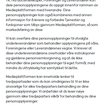
TK, TKs datterselskaper, Foreninger og Leverandører kan
dele personopplysningene du oppgir innenfor rammen av
Medieplattformen med hverandre. Dine
personopplysninger kan også kombineres med annen
informasjon for å levere og forbedre Tjenester og
funksjoner som tilbys gjennom Medieplattformen, så som
markedsføring av disse.
Vi kan overføre dine personopplysninger til utvalgte
underleverandører som behandler opplysningene på våre,
Foreningene eller Leverandørenes vegne. Vi krever at
disse underleverandørene overholder våre instruksjoner
og gjeldene personvernlovgivning, og at de ikke
behandler dine personopplysninger til eget formål, med
mindre du uttrykkelig har samtykket til dette.
Medieplattformen kan inneholde lenker til
tredjepartssider som du kan omdirigeres til. Vi er ikke
ansvarlige for slike tredjeparters behandling av dine
personopplysninger. Vi anbefaler at du leser nøye
gjennom slike tredjeparters vilkår for behandling av dine
personopplysninger.