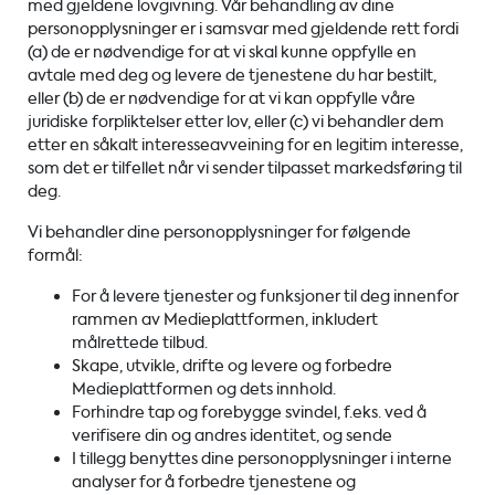
med gjeldene lovgivning. Vår behandling av dine
personopplysninger er i samsvar med gjeldende rett fordi
(a) de er nødvendige for at vi skal kunne oppfylle en
avtale med deg og levere de tjenestene du har bestilt,
eller (b) de er nødvendige for at vi kan oppfylle våre
juridiske forpliktelser etter lov, eller (c) vi behandler dem
etter en såkalt interesseavveining for en legitim interesse,
som det er tilfellet når vi sender tilpasset markedsføring til
deg.
Vi behandler dine personopplysninger for følgende
formål:
For å levere tjenester og funksjoner til deg innenfor
rammen av Medieplattformen, inkludert
målrettede tilbud.
Skape, utvikle, drifte og levere og forbedre
Medieplattformen og dets innhold.
Forhindre tap og forebygge svindel, f.eks. ved å
verifisere din og andres identitet, og sende
I tillegg benyttes dine personopplysninger i interne
analyser for å forbedre tjenestene og