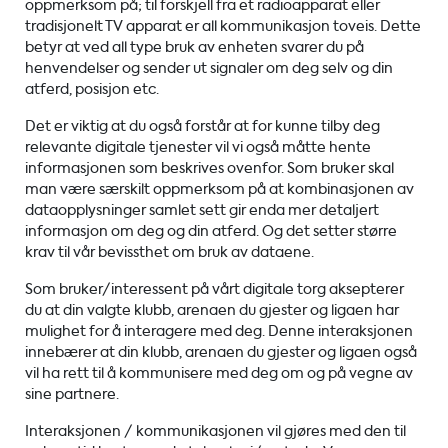
oppmerksom på; til forskjell fra et radioapparat eller
tradisjonelt TV apparat er all kommunikasjon toveis. Dette
betyr at ved all type bruk av enheten svarer du på
henvendelser og sender ut signaler om deg selv og din
atferd, posisjon etc.
Det er viktig at du også forstår at for kunne tilby deg
relevante digitale tjenester vil vi også måtte hente
informasjonen som beskrives ovenfor. Som bruker skal
man være særskilt oppmerksom på at kombinasjonen av
dataopplysninger samlet sett gir enda mer detaljert
informasjon om deg og din atferd. Og det setter større
krav til vår bevissthet om bruk av dataene.
Som bruker/interessent på vårt digitale torg aksepterer
du at din valgte klubb, arenaen du gjester og ligaen har
mulighet for å interagere med deg. Denne interaksjonen
innebærer at din klubb, arenaen du gjester og ligaen også
vil ha rett til å kommunisere med deg om og på vegne av
sine partnere.
Interaksjonen / kommunikasjonen vil gjøres med den til