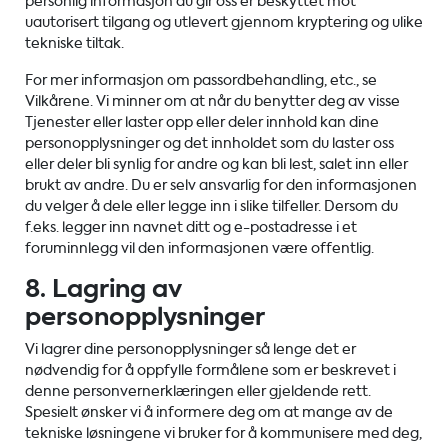
personlig informasjon du gir oss er beskyttet mot
uautorisert tilgang og utlevert gjennom kryptering og ulike
tekniske tiltak.
For mer informasjon om passordbehandling, etc., se
Vilkårene. Vi minner om at når du benytter deg av visse
Tjenester eller laster opp eller deler innhold kan dine
personopplysninger og det innholdet som du laster oss
eller deler bli synlig for andre og kan bli lest, salet inn eller
brukt av andre. Du er selv ansvarlig for den informasjonen
du velger å dele eller legge inn i slike tilfeller. Dersom du
f.eks. legger inn navnet ditt og e-postadresse i et
foruminnlegg vil den informasjonen være offentlig.
8. Lagring av
personopplysninger
Vi lagrer dine personopplysninger så lenge det er
nødvendig for å oppfylle formålene som er beskrevet i
denne personvernerklæringen eller gjeldende rett.
Spesielt ønsker vi å informere deg om at mange av de
tekniske løsningene vi bruker for å kommunisere med deg,