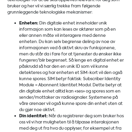
bruker og her vil vi særlig trekke fram følgende
grunnleggende teknologiske mekanismer:
Enheten:
Din digitale enhet inneholder unik
informasjon som kan leses av aktører som på en
eller annen måte vil interagere med denne
enheten. Du kan selv begrense deling av noe av
informasjonen ved å aktivt skru av funksjonene,
men du står da i fare for at tjenester du ønsker ikke
fungerer/blir begrenset. Så lenge en digital enhet er
påskrudd så har den en unik ID som vil kunne
detekteres og har enheten et SIM-kort vil den også
kunne spores. SIM betyr faktisk: Subscriber Identity
Module = Abonnent Identitet Modul. Dette betyr at
din digitale enhet alltid kan «ses» og spores som en
sender/mottaker av radiosignaler. Systemene på
våre arenaer vil også kunne spore din enhet uten at
du gjør noe aktivt.
Din identitet:
Når du registrerer deg som bruker hos
oss vil vi har muligheten til å tilpasse interaksjonen
med deg ut fra hva du opplyser, for eksempel ut fra