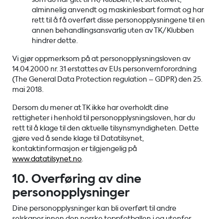
alminnelig anvendt og maskinlesbart format og har
rett til å få overført disse personopplysningene til en
annen behandlingsansvarlig uten av TK/Klubben
hindrer dette.
Vi gjør oppmerksom på at personopplysningsloven av
14.04.2000 nr. 31 erstattes av EUs personvernforordning
(The General Data Protection regulation – GDPR) den 25.
mai 2018.
Dersom du mener at TK ikke har overholdt dine
rettigheter i henhold til personopplysningsloven, har du
rett til å klage til den aktuelle tilsynsmyndigheten. Dette
gjøre ved å sende klage til Datatilsynet,
kontaktinformasjon er tilgjengelig på
www.datatilsynet.no
.
10. Overføring av dine
personopplysninger
Dine personopplysninger kan bli overført til andre
selskaper innen den norske toppfotballen i og utenfor