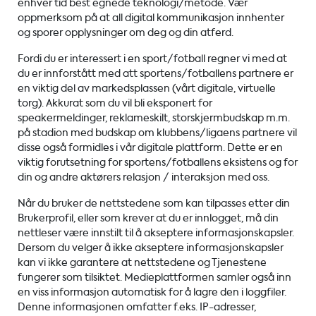
enhver tid best egnede teknologi/metode. Vær
oppmerksom på at all digital kommunikasjon innhenter
og sporer opplysninger om deg og din atferd.
Fordi du er interessert i en sport/fotball regner vi med at
du er innforstått med att sportens/fotballens partnere er
en viktig del av markedsplassen (vårt digitale, virtuelle
torg). Akkurat som du vil bli eksponert for
speakermeldinger, reklameskilt, storskjermbudskap m.m.
på stadion med budskap om klubbens/ligaens partnere vil
disse også formidles i vår digitale plattform. Dette er en
viktig forutsetning for sportens/fotballens eksistens og for
din og andre aktørers relasjon / interaksjon med oss.
Når du bruker de nettstedene som kan tilpasses etter din
Brukerprofil, eller som krever at du er innlogget, må din
nettleser være innstilt til å akseptere informasjonskapsler.
Dersom du velger å ikke akseptere informasjonskapsler
kan vi ikke garantere at nettstedene og Tjenestene
fungerer som tilsiktet. Medieplattformen samler også inn
en viss informasjon automatisk for å lagre den i loggfiler.
Denne informasjonen omfatter f.eks. IP-adresser,