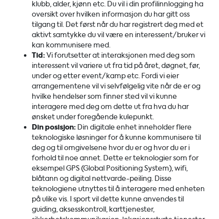
klubb, alder, kjønn etc. Du vil i din profilinnlogging ha
oversikt over hvilken informasjon du har gitt oss
tilgang til. Det først når du har registrert deg med et
aktivt samtykke du vil være en interessent/bruker vi
kan kommunisere med.
Tid:
Vi forutsetter at interaksjonen med deg som
interessent vil variere ut fra tid på året, døgnet, før,
under og etter event/kamp etc. Fordi vi eier
arrangementene vil vi selvfølgelig vite når de er og
hvilke hendelser som finner sted vil vi kunne
interagere med deg om dette ut fra hva du har
ønsket under foregående kulepunkt.
Din posisjon:
Din digitale enhet inneholder flere
teknologiske løsninger for å kunne kommunisere til
deg og til omgivelsene hvor du er og hvor du er i
forhold til noe annet. Dette er teknologier som for
eksempel GPS (Global Positioning System), wifi,
blåtann og digital nettvarde-peiling. Disse
teknologiene utnyttes til å interagere med enheten
på ulike vis. I sport vil dette kunne anvendes til
guiding, aksesskontroll, karttjenester,