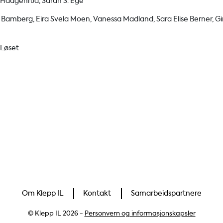
en Haagenrud, Sarah S. Ege
 Bamberg, Eira Svela Moen, Vanessa Madland, Sara Elise Berner, G
 Løset
Om Klepp IL
Kontakt
Samarbeidspartnere
© Klepp IL 2026 -
Personvern og informasjonskapsler