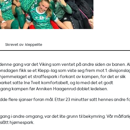
Skrevet av: kleppelite
 denne gang var det Viking som ventet på andre siden av banen. Al
dagen fikk se et Klepp-lag som viste seg frem mot 1. divisjonsla
 hjemmelaget et straffespark i forkant av kampen, for det er slik
parket satte Ine Tveit komfortabelt, og la med det et godt
i gang kampen før Anniken Haagenrud doblet ledelsen.
 flere sjanser foran mål. Etter 23 minutter satt hennes andre f
ang i andre omgang, var det lite grunn til bekymring. Vår målfarl
 slått hjørnespark.