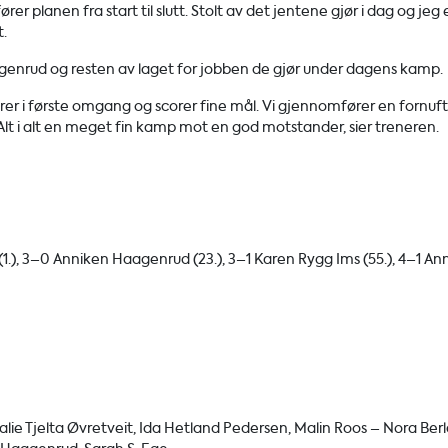
er planen fra start til slutt. Stolt av det jentene gjør i dag og jeg 
.
genrud og resten av laget for jobben de gjør under dagens kamp.
 i første omgang og scorer fine mål. Vi gjennomfører en fornuft
Alt i alt en meget fin kamp mot en god motstander, sier treneren.
(1.), 3–0 Anniken Haagenrud (23.), 3–1 Karen Rygg Ims (55.), 4–1 An
ie Tjelta Øvretveit, Ida Hetland Pedersen, Malin Roos – Nora Ber