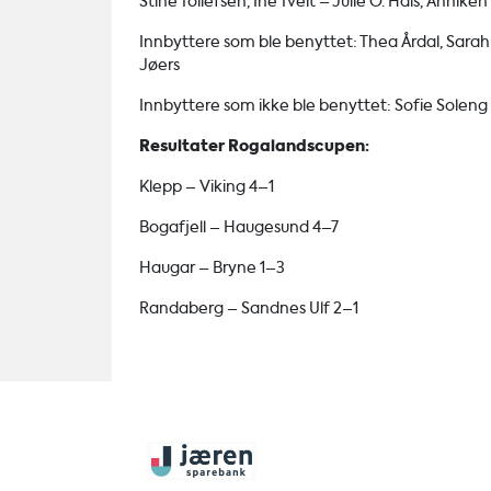
Stine Tollefsen, Ine Tveit – Julie O. Hals, Annik
Innbyttere som ble benyttet: Thea Årdal, Sarah
Jøers
Innbyttere som ikke ble benyttet: Sofie Soleng
Resultater Rogalandscupen:
Klepp – Viking 4–1
Bogafjell – Haugesund 4–7
Haugar – Bryne 1–3
Randaberg – Sandnes Ulf 2–1