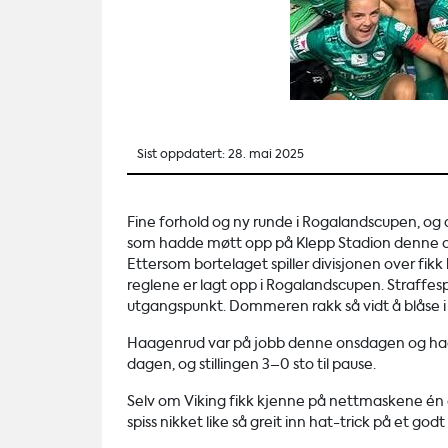
Sist oppdatert: 28. mai 2025
Fine forhold og ny runde i Rogalandscupen, og
som hadde møtt opp på Klepp Stadion denne ons
Ettersom bortelaget spiller divisjonen over fikk
reglene er lagt opp i Rogalandscupen. Straffes
utgangspunkt. Dommeren rakk så vidt å blåse 
Haagenrud var på jobb denne onsdagen og hadde
dagen, og stillingen 3–0 sto til pause.
Selv om Viking fikk kjenne på nettmaskene én g
spiss nikket like så greit inn hat-trick på et godt