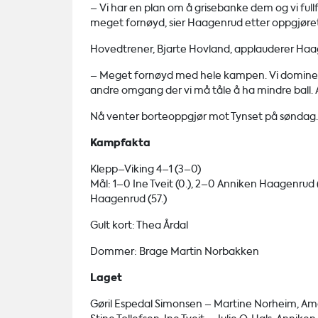
– Vi har en plan om å grisebanke dem og vi fullfør
meget fornøyd, sier Haagenrud etter oppgjøret
Hovedtrener, Bjarte Hovland, applauderer Haa
– Meget fornøyd med hele kampen. Vi dominerer
andre omgang der vi må tåle å ha mindre ball. 
Nå venter borteoppgjør mot Tynset på søndag.
Kampfakta
Klepp–Viking 4–1 (3–0)
Mål: 1–0 Ine Tveit (0.), 2–0 Anniken Haagenrud 
Haagenrud (57.)
Gult kort: Thea Årdal
Dommer: Brage Martin Norbakken
Laget
Gøril Espedal Simonsen – Martine Norheim, Amal